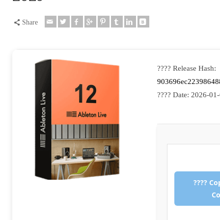
Share
???? Release Hash:
903696ec22398648
???? Date:
2026-01
???? Co
C