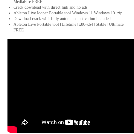
MediaFire FREE
Crack download with direct link and no ads
Ableton Live looper Portable tool Windows 11 Windows 10 .zip
Download crack with fully automated activation included
Ableton Live Portable tool [Lifetime] x86-x64 [Stable] Ultimate
FREE