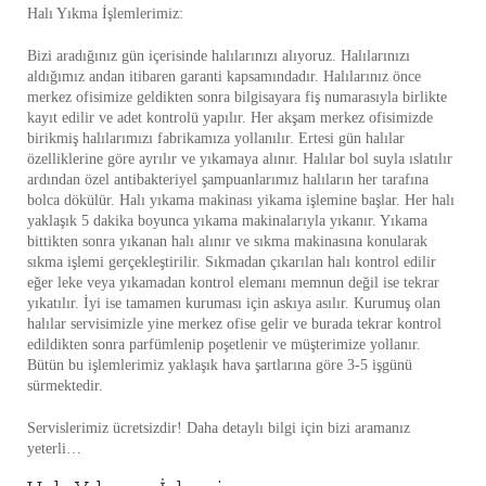
Halı Yıkma İşlemlerimiz:
Bizi aradığınız gün içerisinde halılarınızı alıyoruz. Halılarınızı
aldığımız andan itibaren garanti kapsamındadır. Halılarınız önce
merkez ofisimize geldikten sonra bilgisayara fiş numarasıyla birlikte
kayıt edilir ve adet kontrolü yapılır. Her akşam merkez ofisimizde
birikmiş halılarımızı fabrikamıza yollanılır. Ertesi gün halılar
özelliklerine göre ayrılır ve yıkamaya alınır. Halılar bol suyla ıslatılır
ardından özel antibakteriyel şampuanlarımız halıların her tarafına
bolca dökülür. Halı yıkama makinası yikama işlemine başlar. Her halı
yaklaşık 5 dakika boyunca yıkama makinalarıyla yıkanır. Yıkama
bittikten sonra yıkanan halı alınır ve sıkma makinasına konularak
sıkma işlemi gerçekleştirilir. Sıkmadan çıkarılan halı kontrol edilir
eğer leke veya yıkamadan kontrol elemanı memnun değil ise tekrar
yıkatılır. İyi ise tamamen kuruması için askıya asılır. Kurumuş olan
halılar servisimizle yine merkez ofise gelir ve burada tekrar kontrol
edildikten sonra parfümlenip poşetlenir ve müşterimize yollanır.
Bütün bu işlemlerimiz yaklaşık hava şartlarına göre 3-5 işgünü
sürmektedir.
Servislerimiz ücretsizdir! Daha detaylı bilgi için bizi aramanız
yeterli…