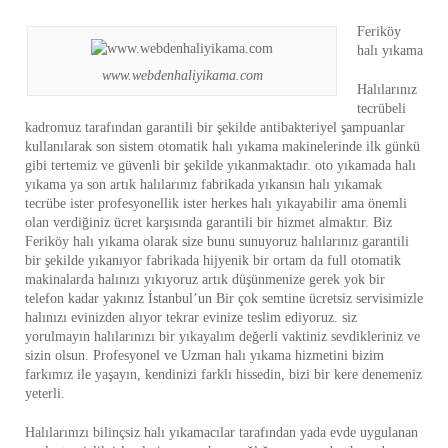
Feriköy
halı yıkama
www.webdenhaliyikama.com
Halılarınız
tecrübeli
kadromuz tarafından garantili bir şekilde antibakteriyel şampuanlar
kullanılarak son sistem otomatik halı yıkama makinelerinde ilk günkü
gibi tertemiz ve güvenli bir şekilde yıkanmaktadır. oto yıkamada halı
yıkama ya son artık halılarınız fabrikada yıkansın halı yıkamak
tecrübe ister profesyonellik ister herkes halı yıkayabilir ama önemli
olan verdiğiniz ücret karşısında garantili bir hizmet almaktır. Biz
Feriköy halı yıkama olarak size bunu sunuyoruz halılarınız garantili
bir şekilde yıkanıyor fabrikada hijyenik bir ortam da full otomatik
makinalarda halınızı yıkıyoruz artık düşünmenize gerek yok bir
telefon kadar yakınız İstanbul’un Bir çok semtine ücretsiz servisimizle
halınızı evinizden alıyor tekrar evinize teslim ediyoruz. siz
yorulmayın halılarınızı bir yıkayalım değerli vaktiniz sevdikleriniz ve
sizin olsun. Profesyonel ve Uzman halı yıkama hizmetini bizim
farkımız ile yaşayın, kendinizi farklı hissedin, bizi bir kere denemeniz
yeterli.
Halılarınızı bilinçsiz halı yıkamacılar tarafından yada evde uygulanan