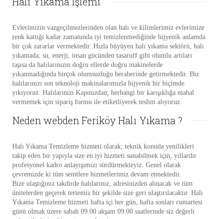
Halı Yıkama İşlemi
Evlerimizin vazgeçilmezlerinden olan halı ve kilimlerimiz evlerimize
renk kattığı kadar zamanında iyi temizlenmediğinde hijyenik anlamda
bir çok zararlar vermektedir. Hızla büyüyen halı yıkama sektörü, halı
yıkamada; su, enerji, insan gücünden tasaruff gibi olumlu artıları
taşısa da halılarınızın doğru ellerde doğru makinelerde
yıkanmadığında birçok olumsuzluğu beraberinde getirmektedir. Biz
halılarınızı son teknoloji makinalarımızla hijyenik bir biçimde
yıkıyoruz. Halılarınızı Kapınızdan; herhangi bir karışıklığa mahal
vermemek için sipariş formu ile etiketliyerek teslim alıyoruz.
Neden webden Feriköy Halı Yıkama ?
Halı Yıkama Temizleme hizmeti olarak; teknik konuda yenilikleri
takip eden bir yapıyla size en iyi hizmeti sunabilmek için, yıllardır
profesyonel kadro anlayışımızı sürdürmekteyiz. Genel olarak
çevremizde ki tüm semtlere hizmetlerimiz devam etmektedir.
Bize ulaştığınız takdirde halılarınız, adresinizden alınacak ve tüm
ünitelerden geçerek tertemiz bir şekilde size geri ulaştırılacaktır. Halı
Yıkama Temizleme hizmeti hafta içi her gün, hafta sonları cumartesi
günü olmak üzere sabah 09:00 akşam 09:00 saatlerinde siz değerli