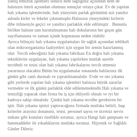
yanlış temizlik işlemleri sonucu hem sağlığınız açısından hem de
halınızın ömrü açısından olumsuz sonuçlar ortaya çıkar. Ev de yapılan
halı yıkama işlemlerinde, halı yüzeyinin parlak görüntüsü sizi yanıltır
aslında kirler ve lekeler çıkmamışdır.Halınızın yüzeyindeki kirlerin
dibe itilmesiyle geçici ve yanıltıcı parlaklık elde edilmiştir . Bununla
birlikte halının tam kurutulmaması halı dokularının her geçen gün
zayıflamasına ve zaman içinde kopmasına neden olabilir .
Ayrıca bilinçsiz halı yıkama uygulamaları ile sağlık açısından tehlikeli
olan mikroorganizma faaliyetleri için uygun bir zemin hazırlanmış
olur. Tercih edeceğiniz halı yıkama fabrikası En doğru halı yıkama
tekniklerini uygulayan, halı yıkama yapılırken mutlak suretle
tecrübeli ve tesisi olan halı yıkama fabrikalarını tercih etmeniz
yararınıza olacaktır.Bütün bu uygulamalar esnasında halılarınız ilk
günkü gibi canlı durmalı ve yıpratılmamalıdır. Evde ve oto yıkama
gibi yerlerde yapılan halı yıkama işlemleri halınıza büyük zararlar
vermekte ve ilk günkü parlaklık elde edilememektedir.Halı yıkama ve
temizliği yapacak olan firma bu iş için ehliyetli olmalı ve iyi bir
kadroya sahip olmalıdır. Çünkü halı yıkama tecrübe gerektiren bir
iştir. Halı yıkama işinizi yaptıracağınız firmada mutlaka belirli, başı
kriterler arayınız donanımı, tesisi, personel sayısı ve ücretsiz servis
imkanı gibi konuları özellikle sorunuz, ayrıca Hangi halı şampuanı ve
hammaddeler ile yıkadıklarını mutlaka sorunuz. Hijyenik ve Sağlıklı
Günler Dileriz.