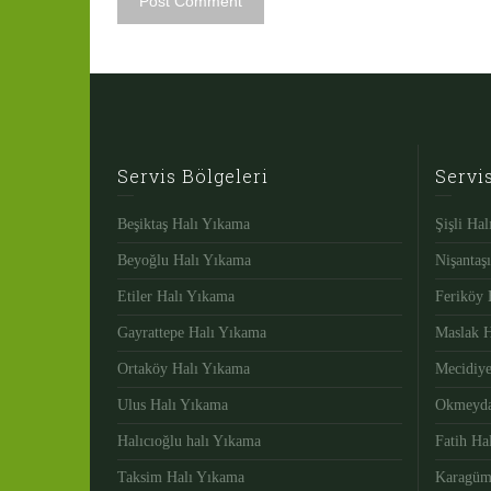
Servis Bölgeleri
Servi
Beşiktaş Halı Yıkama
Şişli Ha
Beyoğlu Halı Yıkama
Nişantaş
Etiler Halı Yıkama
Feriköy 
Gayrattepe Halı Yıkama
Maslak 
Ortaköy Halı Yıkama
Mecidiy
Ulus Halı Yıkama
Okmeyda
Halıcıoğlu halı Yıkama
Fatih Ha
Taksim Halı Yıkama
Karagüm