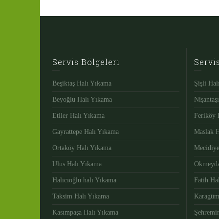
Servis Bölgeleri
Servi
Beşiktaş Halı Yıkama
Şişli Ha
Beyoğlu Halı Yıkama
Nişantaş
Etiler Halı Yıkama
Feriköy 
Gayrattepe Halı Yıkama
Maslak 
Ortaköy Halı Yıkama
Mecidiy
Ulus Halı Yıkama
Okmeyda
Halıcıoğlu halı Yıkama
Fatih Ha
Taksim Halı Yıkama
Karagüm
Kasımpaşa Halı Yıkama
Şehremin