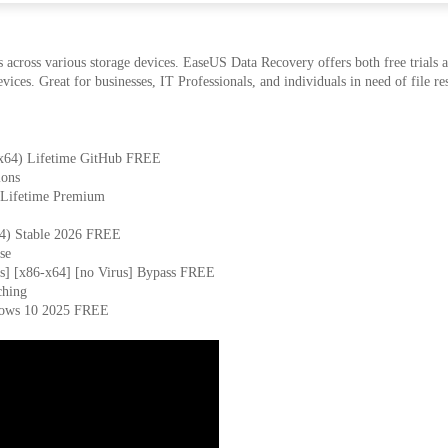
across various storage devices. EaseUS Data Recovery offers both free trials an
vices. Great for businesses, IT Professionals, and individuals in need of file r
-x64) Lifetime GitHub FREE
ions
 Lifetime Premium
64) Stable 2026 FREE
se
s] [x86-x64] [no Virus] Bypass FREE
ching
dows 10 2025 FREE