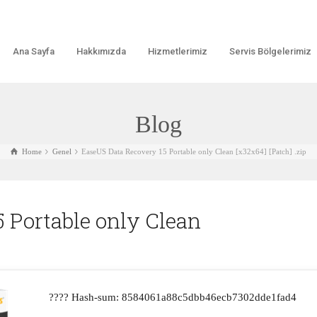
Ana Sayfa
Hakkımızda
Hizmetlerimiz
Servis Bölgelerimiz
Blog
Home
Genel
EaseUS Data Recovery 15 Portable only Clean [x32x64] [Patch] .zip
 Portable only Clean
???? Hash-sum: 8584061a88c5dbb46ecb7302dde1fad4