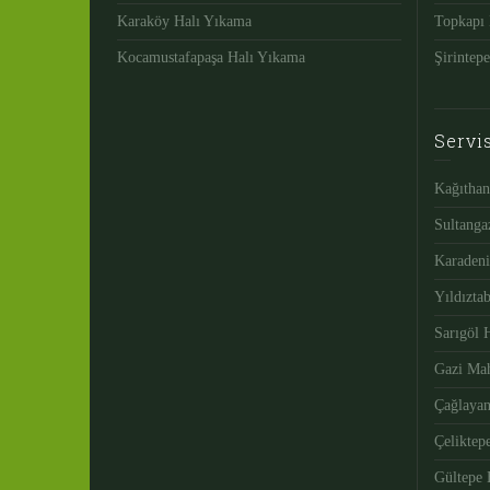
Karaköy Halı Yıkama
Topkapı 
Kocamustafapaşa Halı Yıkama
Şirintep
Servi
Kağıthan
Sultanga
Karadeni
Yıldızta
Sarıgöl 
Gazi Mah
Çağlayan
Çeliktep
Gültepe 