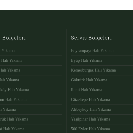
s Bölgeleri
Servis Bölgeleri
lı Yıkama
Bayrampaşa Halı Yıkama
ı Halı Yıkama
Eyüp Halı Yıkama
Halı Yıkama
Kemerburgaz Halı Yıkama
Halı Yıkama
Göktürk Halı Yıkama
eköy Halı Yıkama
Rami Halı Yıkama
nı Halı Yıkama
Güzeltepe Halı Yıkama
lı Yıkama
Alibeyköy Halı Yıkama
rük Halı Yıkama
Yeşilpınar Halı Yıkama
i Halı Yıkama
500 Evler Halı Yıkama