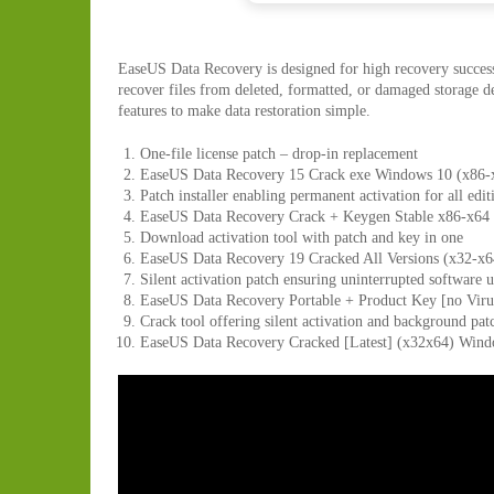
EaseUS Data Recovery is designed for high recovery success 
recover files from deleted, formatted, or damaged storage de
features to make data restoration simple.
One-file license patch – drop-in replacement
EaseUS Data Recovery 15 Crack exe Windows 10 (x86
Patch installer enabling permanent activation for all edit
EaseUS Data Recovery Crack + Keygen Stable x86-x64
Download activation tool with patch and key in one
EaseUS Data Recovery 19 Cracked All Versions (x32-x
Silent activation patch ensuring uninterrupted software u
EaseUS Data Recovery Portable + Product Key [no Viru
Crack tool offering silent activation and background pat
EaseUS Data Recovery Cracked [Latest] (x32x64) Win