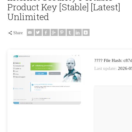
Product Key [Stable] [Latest]
Unlimited
Share
???? File Hash: c
Last update:
2026-0