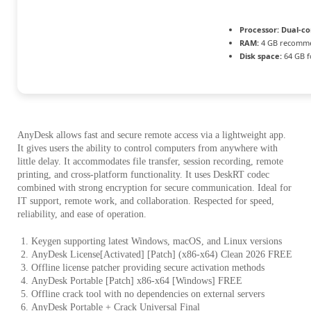
Processor:
Dual-cor
RAM:
4 GB recomm
Disk space:
64 GB f
AnyDesk allows fast and secure remote access via a lightweight app.
It gives users the ability to control computers from anywhere with
little delay. It accommodates file transfer, session recording, remote
printing, and cross-platform functionality. It uses DeskRT codec
combined with strong encryption for secure communication. Ideal for
IT support, remote work, and collaboration. Respected for speed,
reliability, and ease of operation.
Keygen supporting latest Windows, macOS, and Linux versions
AnyDesk License[Activated] [Patch] (x86-x64) Clean 2026 FREE
Offline license patcher providing secure activation methods
AnyDesk Portable [Patch] x86-x64 [Windows] FREE
Offline crack tool with no dependencies on external servers
AnyDesk Portable + Crack Universal Final