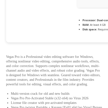
Processor:
Dual-cor
RAM:
At least 4 GB
Disk space:
Require
Vegas Pro is a Professional video editing software for Windows,
offering nonlinear video editing, comprehensive audio tools, effects,
and color correction. Supports complex nonlinear workflows, multi-
channel audio and video effects, and robust color grading. Vegas Pro
is designed for Windows with seamless. Geared toward video editors,
content creators, and Professionals in the film industry. Provides
powerful tools for editing, visual effects, and color grading.
Multi-version crack for old and new builds
Vegas Pro Pre-Activated Stable (x32-x64) no Virus 2026
License file creator with pre-activated templates
Vegas Pro twixtor Portable + Keygen [Full] x64 [no Virus] Bypass