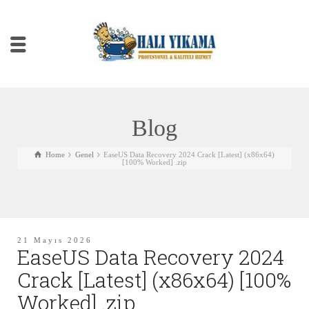
Blog
Home
Genel
EaseUS Data Recovery 2024 Crack [Latest] (x86x64)
[100% Worked] .zip
21 Mayıs 2026
EaseUS Data Recovery 2024
Crack [Latest] (x86x64) [100%
Worked] .zip