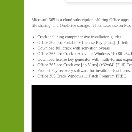
Microsoft 365 is a cloud subscription offering Office apps
file sharing, and OneDrive storage. It facilitates use on PCs
Crack including comprehensive installation guides
Office 365 pro Portable + License Key [Final] [Life
Download full crack with activation bypass
Office 365 pro Crack + Activator Windows 11 x86-x64
Download license key generator with multi-format expor
Office 365 pro Crack exe [no Virus] (x32x64) [Full] Te
Product key recovery software for invalid or lost license
Office 365 Crack Windows 11 Patch Premium FREE