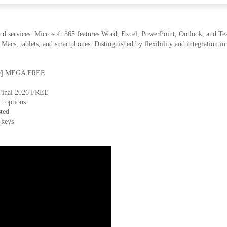
 and services. Microsoft 365 features Word, Excel, PowerPoint, Outlook, and Te
, Macs, tablets, and smartphones. Distinguished by flexibility and integration in
time] MEGA FREE
 Final 2026 FREE
t options
sted
 keys