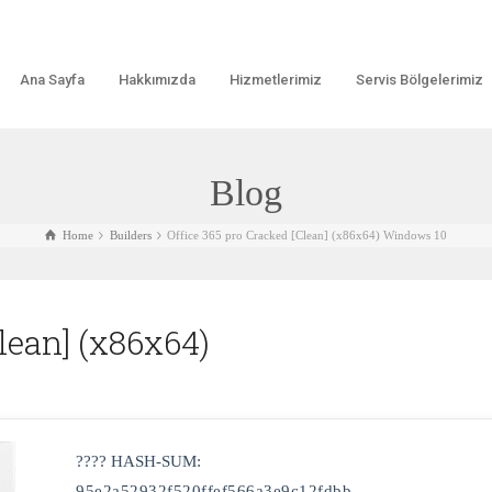
Ana Sayfa
Hakkımızda
Hizmetlerimiz
Servis Bölgelerimiz
Blog
Home
Builders
Office 365 pro Cracked [Clean] (x86x64) Windows 10
Clean] (x86x64)
???? HASH-SUM:
95e2a52932f520ffef566a3e9c12fdbb