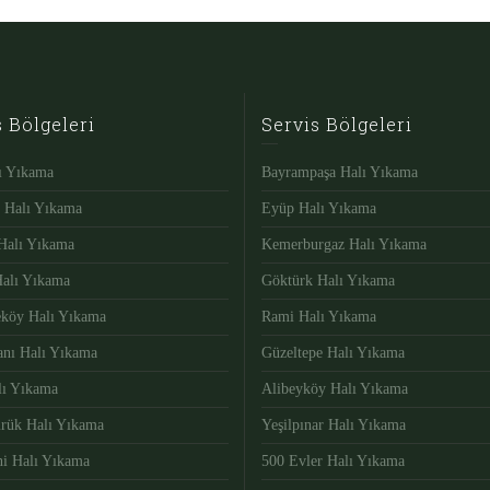
s Bölgeleri
Servis Bölgeleri
lı Yıkama
Bayrampaşa Halı Yıkama
ı Halı Yıkama
Eyüp Halı Yıkama
Halı Yıkama
Kemerburgaz Halı Yıkama
Halı Yıkama
Göktürk Halı Yıkama
eköy Halı Yıkama
Rami Halı Yıkama
nı Halı Yıkama
Güzeltepe Halı Yıkama
lı Yıkama
Alibeyköy Halı Yıkama
rük Halı Yıkama
Yeşilpınar Halı Yıkama
i Halı Yıkama
500 Evler Halı Yıkama