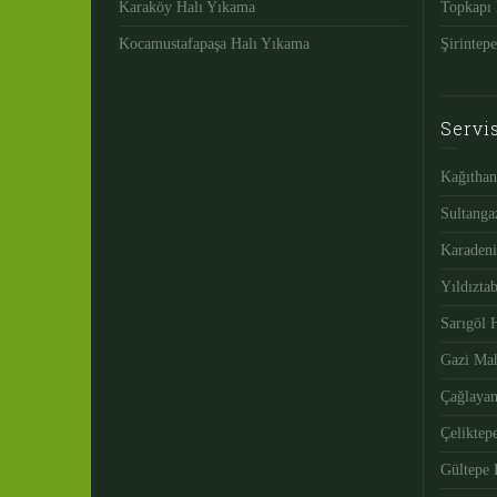
Karaköy Halı Yıkama
Topkapı 
Kocamustafapaşa Halı Yıkama
Şirintep
Servi
Kağıthan
Sultanga
Karadeni
Yıldızta
Sarıgöl 
Gazi Mah
Çağlayan
Çeliktep
Gültepe 