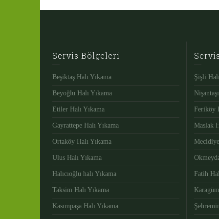
Servis Bölgeleri
Servi
Beşiktaş Halı Yıkama
Şişli Ha
Beyoğlu Halı Yıkama
Nişantaş
Etiler Halı Yıkama
Feriköy 
Gayrattepe Halı Yıkama
Maslak 
Ortaköy Halı Yıkama
Mecidiy
Ulus Halı Yıkama
Okmeyda
Halıcıoğlu halı Yıkama
Fatih Ha
Taksim Halı Yıkama
Karagüm
Kasımpaşa Halı Yıkama
Şehremin